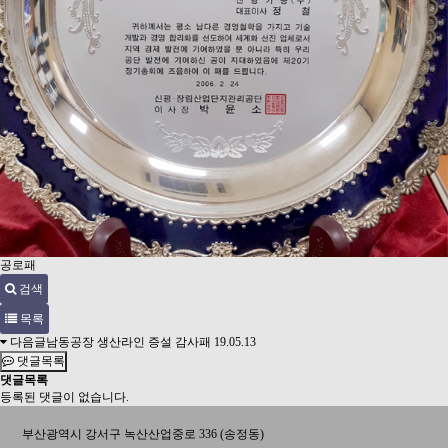
공로패
검색
목록
다음글
남동공장 생산라인 증설 감사패
19.05.13
댓글목록
댓글목록
등록된 댓글이 없습니다.
부산광역시 강서구 녹산산업중로 336 (송정동)