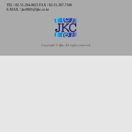
TEL / 82-51-294-8623 FAX / 82-51-207-7106
E-MAIL / jkc0601@ijkc.co.kr
Copyright ©
jkc.
All rights reserved.