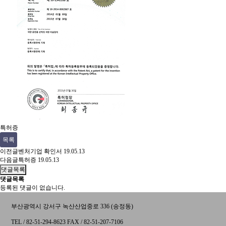
특허증
목록
이전글
벤처기업 확인서
19.05.13
다음글
특허증
19.05.13
댓글목록
댓글목록
등록된 댓글이 없습니다.
부산광역시 강서구 녹산산업중로 336 (송정동)
TEL / 82-51-294-8623 FAX / 82-51-207-7106